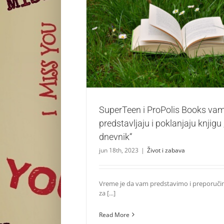
SuperTeen i ProPolis Books vam predstavlj
knjigu „Kabijev dnevnik“
Život i zabava
SuperTeen i ProPolis Books va
predstavljaju i poklanjaju knjigu
dnevnik“
jun 18th, 2023
|
Život i zabava
Vreme je da vam predstavimo i preporuč
za [...]
Read More