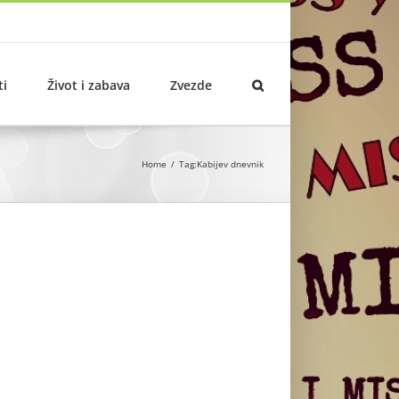
ti
Život i zabava
Zvezde
Home
Tag:
Kabijev dnevnik