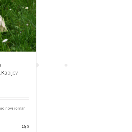
aju i poklanjaju
m
 „Kabijev
imo novi roman
0