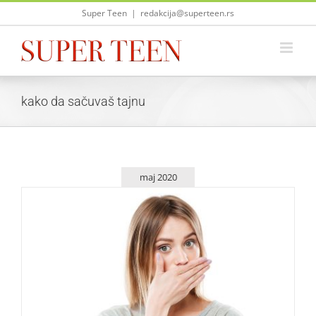
Skip
Super Teen
|
redakcija@superteen.rs
to
content
kako da sačuvaš tajnu
maj 2020
Znaš li da čuvaš tajnu?
Saveti