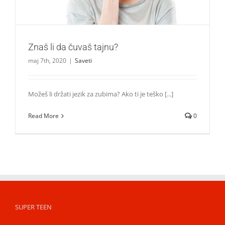
Znaš li da čuvaš tajnu?
maj 7th, 2020
|
Saveti
Možeš li držati jezik za zubima? Ako ti je teško [...]
Read More
0
SUPER TEEN