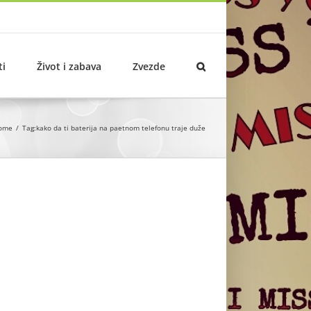
ti
Život i zabava
Zvezde
ome
Tag:
kako da ti baterija na paetnom telefonu traje duže