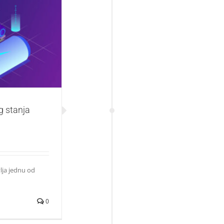
 baterije na
g stanja
lja jednu od
0