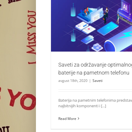
Saveti za održavanje optimalnog stanja
pametnom telefonu
Saveti
Saveti za održavanje optimalno
baterije na pametnom telefonu
avgust 18th, 2020
|
Saveti
Baterija na pametnim telefonima predstav
najbitnijih komponenti i [...]
Read More