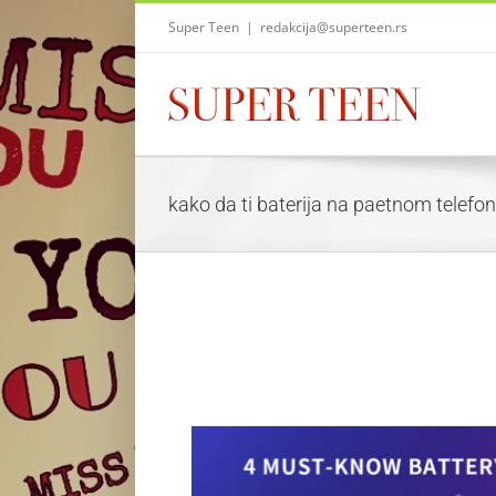
Skip
Super Teen
|
redakcija@superteen.rs
to
content
kako da ti baterija na paetnom telefon