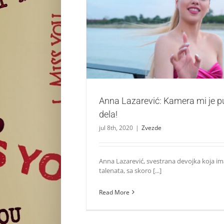
Anna Lazarević: Kamera mi je pukla n
Zvezde
Anna Lazarević: Kamera mi je p
dela!
jul 8th, 2020
|
Zvezde
Anna Lazarević, svestrana devojka koja 
talenata, sa skoro [...]
Read More