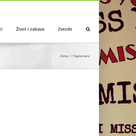
ti
Život i zabava
Zvezde
Home
Tag:
kamera