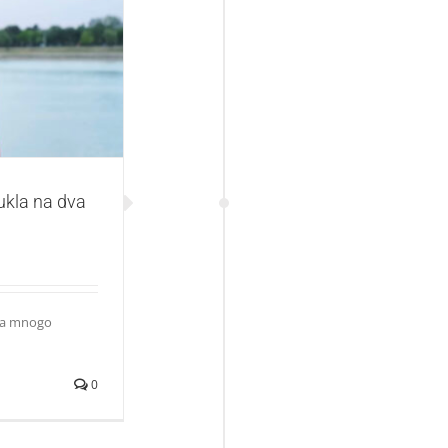
a dva dela!
ukla na dva
ima mnogo
0