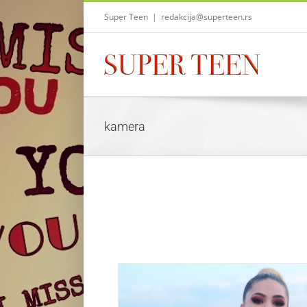
Skip
Super Teen
|
redakcija@superteen.rs
to
content
kamera