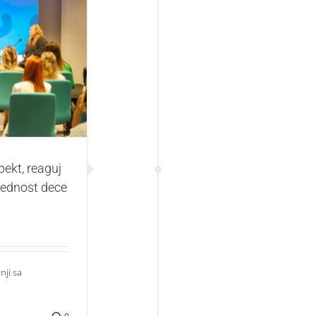
na hejt” za veću
ternetu
ekt, reaguj
zbednost dece
nji sa