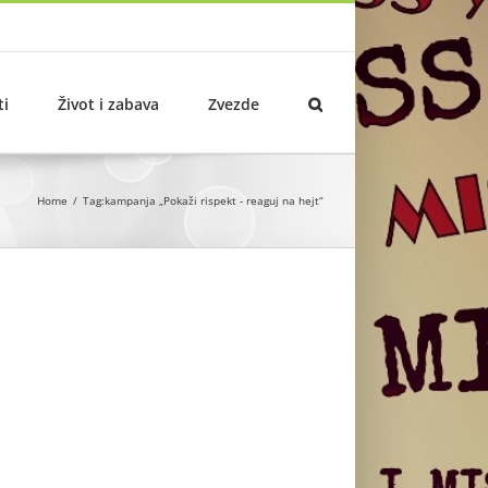
ti
Život i zabava
Zvezde
Home
Tag:
kampanja „Pokaži rispekt - reaguj na hejt“