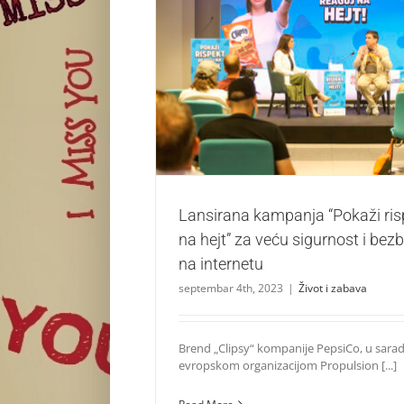
Lansirana kampanja “Pokaži rispekt, reaguj 
sigurnost i bezbednost dece na in
Život i zabava
Lansirana kampanja “Pokaži risp
na hejt” za veću sigurnost i be
na internetu
septembar 4th, 2023
|
Život i zabava
Brend „Clipsy“ kompanije PepsiCo, u sarad
evropskom organizacijom Propulsion [...]