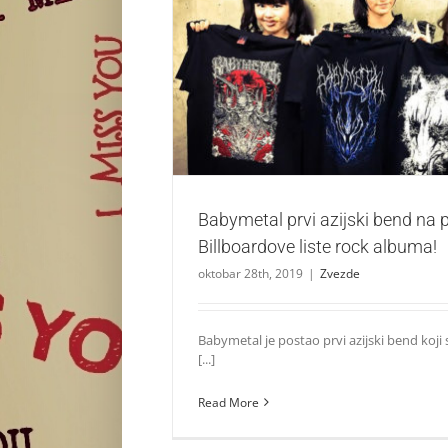
Babymetal prvi azijski bend na prvom mes
liste rock albuma!
Zvezde
Babymetal prvi azijski bend na
Billboardove liste rock albuma!
oktobar 28th, 2019
|
Zvezde
Babymetal je postao prvi azijski bend koji
[...]
Read More