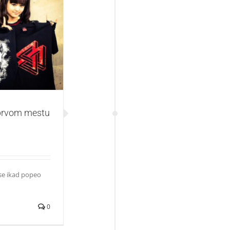
tu Billboardove
 prvom mestu
 se ikad popeo
0