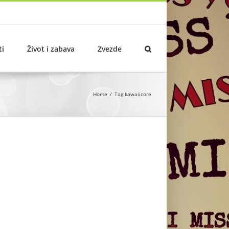
ti
Život i zabava
Zvezde
Home
Tag:
kawaiicore