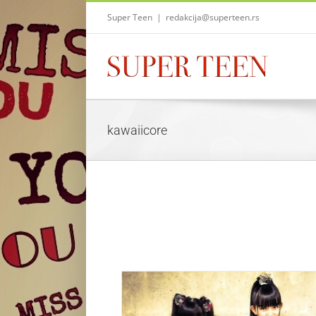
Skip
Super Teen
|
redakcija@superteen.rs
to
content
kawaiicore