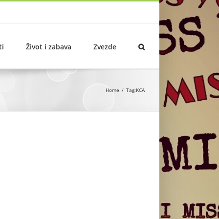
ti
Život i zabava
Zvezde
Home
Tag:
KCA