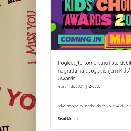
Pogledajte kompletnu listu dobitnika
ovogodišnjem Kids’ Choice Aw
Zvezde
Pogledajte kompletnu listu dobi
nagrada na ovogodišnjem Kids’
Awards!
mart 14th, 2021
|
Zvezde
Iako smo se svi nadali da će korona virus ost
Read More