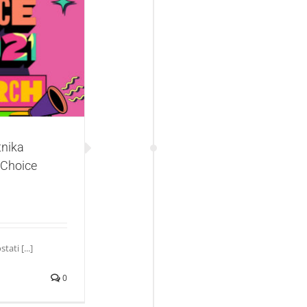
 nagrada na
ards!
tnika
 Choice
ati [...]
0