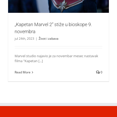
„Kapetan Marvel 2“ stiže u bioskope 9.
novembra
jul 24th, 2023
|
Život i zabava
Marvel studio najavio je za novembar mesec nastavak
filma "Kapetan [...]
Read More
0