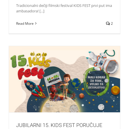
Tradicionalni dečiji filmski festival KIDS FEST prvi put ima
ambasadora! [...]
Read More
2
JUBILARNI 15. KIDS FEST PORUČUJE „Mali korak za tebe,
veliki za detinjstvo“
Život i zabava
JUBILARNI 15. KIDS FEST PORUČUJE