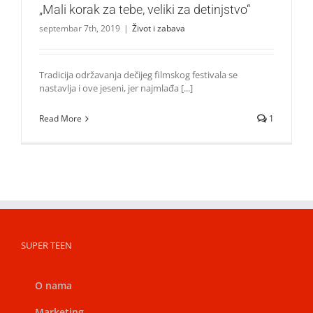
„Mali korak za tebe, veliki za detinjstvo“
septembar 7th, 2019
|
Život i zabava
Tradicija održavanja dečijeg filmskog festivala se
nastavlja i ove jeseni, jer najmlađa [...]
Read More
1
SUPER TEEN
O nama
Marketing