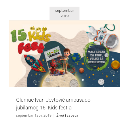
septembar
2019
Glumac Ivan Jevtović ambasador jubilarnog 15. Kids fest-
a
Život i zabava
Glumac Ivan Jevtović ambasador
jubilarnog 15. Kids fest-a
septembar 13th, 2019
|
Život i zabava