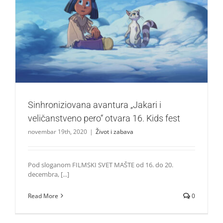
Sinhroniziovana avantura „Jakari i veličanstveno pero“
otvara 16. Kids fest
Život i zabava
Sinhroniziovana avantura „Jakari i
veličanstveno pero“ otvara 16. Kids fest
novembar 19th, 2020
|
Život i zabava
Pod sloganom FILMSKI SVET MAŠTE od 16. do 20.
decembra, [...]
Read More
0