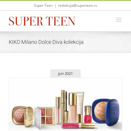
Skip
Super Teen
|
redakcija@superteen.rs
to
content
KIKO Milano Dolce Diva kolekcija
jun 2021
KIKO Milano Dolce Diva: Savršena kolekcija za vruće leto
Lepota i moda