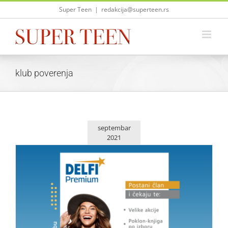
Skip
Super Teen
|
redakcija@superteen.rs
to
content
klub poverenja
septembar
2021
Delfi Premium – klub poverenja
Život i zabava