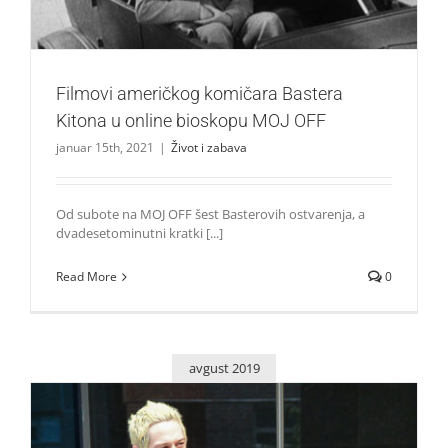
Filmovi američkog komičara Bastera
Kitona u online bioskopu MOJ OFF
januar 15th, 2021
|
Život i zabava
Od subote na MOJ OFF šest Basterovih ostvarenja, a
dvadesetominutni kratki [...]
Read More
0
avgust 2019