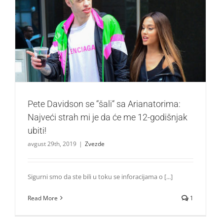
Pete Davidson se “šali“ sa Arianatorima: Najveći strah mi
je da će me 12-godišnjak ubiti!
Zvezde
Pete Davidson se “šali“ sa Arianatorima:
Najveći strah mi je da će me 12-godišnjak
ubiti!
avgust 29th, 2019
|
Zvezde
Sigurni smo da ste bili u toku se inforacijama o [...]
Read More
1