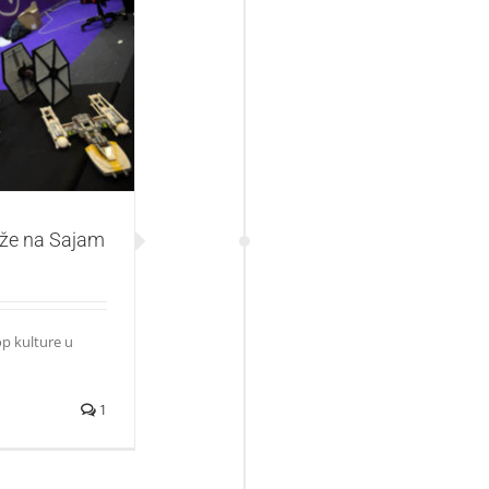
na Sajam
iže na Sajam
op kulture u
1