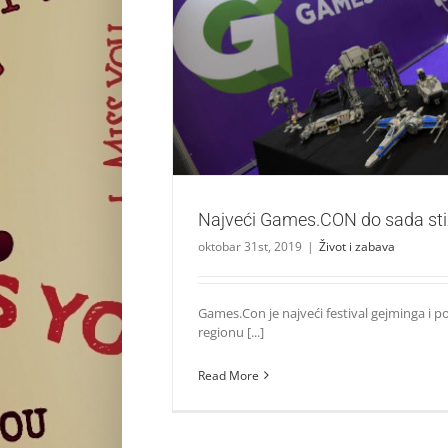
Najveći Games.CON do sada stiže 
Život i zabava
Najveći Games.CON do sada st
oktobar 31st, 2019
|
Život i zabava
Games.Con je najveći festival gejminga i p
regionu [...]
Read More