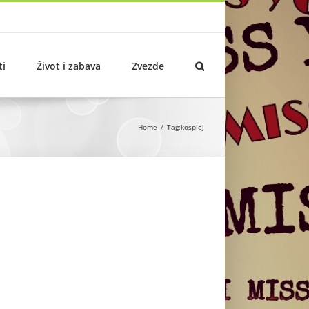
ti
Život i zabava
Zvezde
Home
Tag:
kosplej