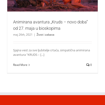
Animirana avantura „Kruds – novo doba“
od 27. maja u bioskopima
maj 26th, 2021
|
Život i zabava
Sjajna vest za sve ljubitelje crtaća, simpatična animirana
avantura "KRUDS – [...]
Read More
0