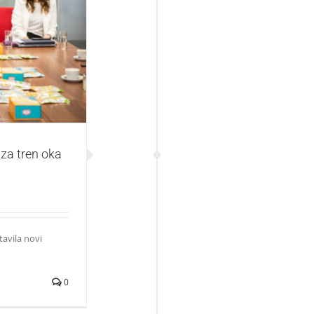
oka do ukusnog
 za tren oka
avila novi
0