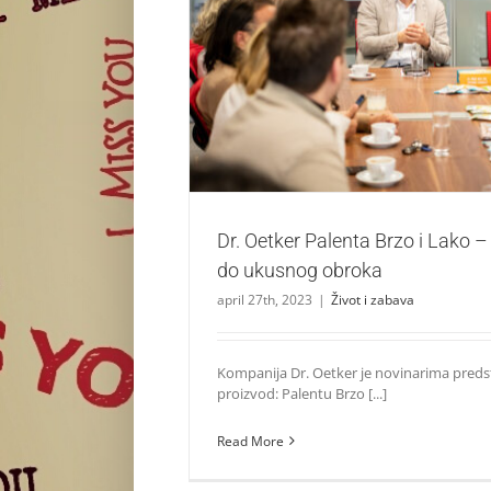
Dr. Oetker Palenta Brzo i Lako – za tren 
obroka
Život i zabava
Dr. Oetker Palenta Brzo i Lako –
do ukusnog obroka
april 27th, 2023
|
Život i zabava
Kompanija Dr. Oetker je novinarima predst
proizvod: Palentu Brzo [...]
Read More