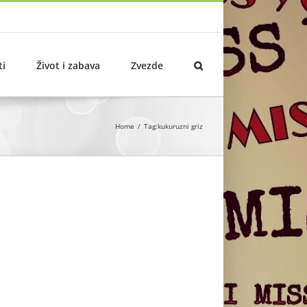
ti
Život i zabava
Zvezde
Home
Tag:
kukuruzni griz