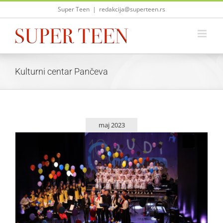
Skip
Super Teen
|
redakcija@superteen.rs
to
content
Kulturni centar Pančeva
maj 2023
Otvoren 10. Bijenale umetničkog dečjeg izraza – BUDI
Život i zabava