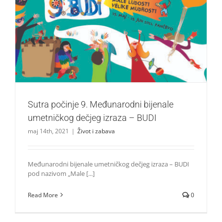
Sutra počinje 9. Međunarodni bijenale umetničkog dečjeg
izraza – BUDI
Život i zabava
Sutra počinje 9. Međunarodni bijenale
umetničkog dečjeg izraza – BUDI
maj 14th, 2021
|
Život i zabava
Međunarodni bijenale umetničkog dečjeg izraza – BUDI
pod nazivom „Male [...]
Read More
0