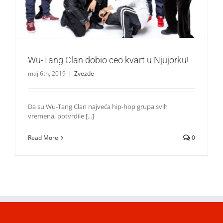
Wu-Tang Clan dobio ceo kvart u Njujorku!
maj 6th, 2019
|
Zvezde
Da su Wu-Tang Clan najveća hip-hop grupa svih
vremena, potvrdile [...]
Read More
0