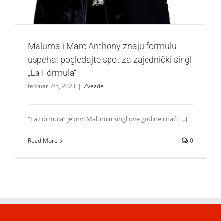
Maluma i Marc Anthony znaju formulu
uspeha: pogledajte spot za zajednički singl
„La Fórmula“
februar 7th, 2023
|
Zvezde
“La Fórmula” je prvi Malumin singl ove godine i naći [...]
Read More
0