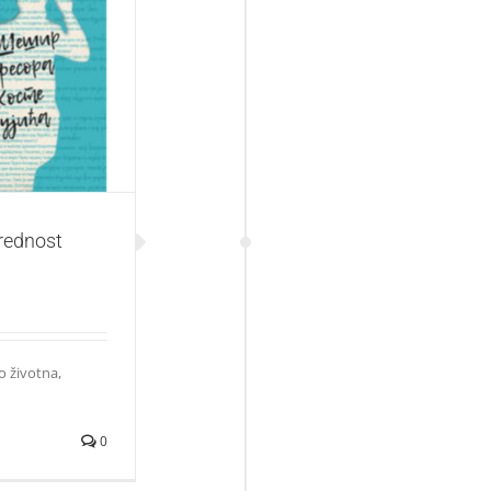
 večito mlade
vrednost
ko životna,
0