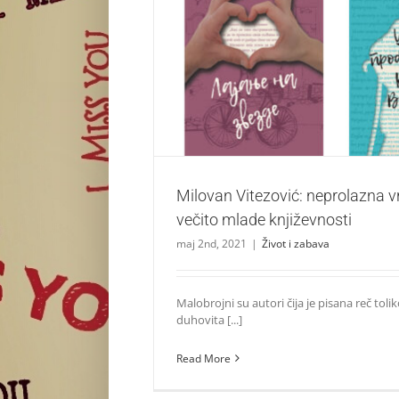
Milovan Vitezović: neprolazna vrednost
književnosti
Život i zabava
Milovan Vitezović: neprolazna 
večito mlade književnosti
maj 2nd, 2021
|
Život i zabava
Malobrojni su autori čija je pisana reč toli
duhovita [...]
Read More