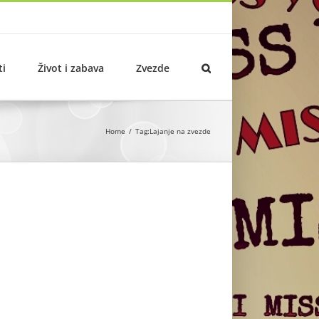
ti
Život i zabava
Zvezde
Home
Tag:
Lajanje na zvezde