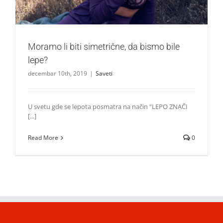
Moramo li biti simetrične, da bismo bile
lepe?
decembar 10th, 2019
|
Saveti
U svetu gde se lepota posmatra na način "LEPO ZNAČI
[...]
Read More
0