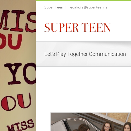
Skip
Super Teen
|
redakcija@superteen.rs
to
content
Let’s Play Together Communication