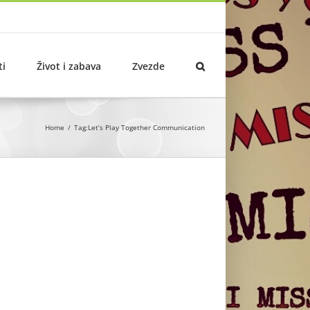
ti
Život i zabava
Zvezde
Home
Tag:
Let’s Play Together Communication