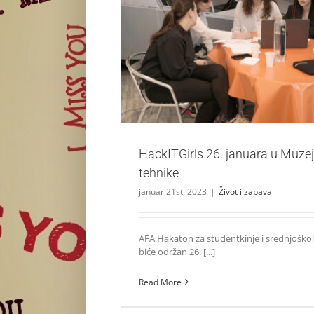
HackITGirls 26. januara u Muzeju nauk
Život i zabava
HackITGirls 26. januara u Muzej
tehnike
januar 21st, 2023
|
Život i zabava
AFA Hakaton za studentkinje i srednjoškol
biće održan 26. [...]
Read More