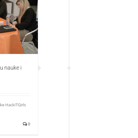
e i tehnike
u nauke i
ke HackITGirls
0