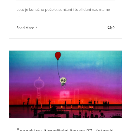
Leto je konačno počelo, sunčani i topli dani nas mame
[...]
Read More
0
Španski multimedijalni šou na 27. Kotorski festival
pozorišta za djecu
Život i zabava