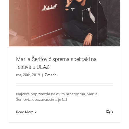
Marija Šerifović sprema spektakl na festivalu ULAZ
Zvezde
Marija Šerifović sprema spektakl na
festivalu ULAZ
maj 28th, 2019
|
Zvezde
Najveća pop zvezda na ovim prostorima, Marija
Šerifović, obožavaocima je [...]
Read More
3