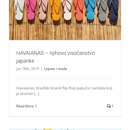
HAVAIANAS – njihovo visočanstvo japanke
Lepota i moda
HAVAIANAS – njihovo visočanstvo
japanke
jun 18th, 2019
|
Lepota i moda
Havaianas, brazilski brand flip-flop papuča i sandala koji
je stvoren [...]
Read More
1