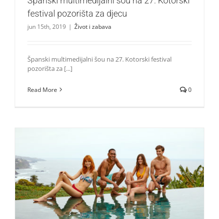
Španski multimedijalni šou na 27. Kotorski
festival pozorišta za djecu
jun 15th, 2019
|
Život i zabava
Španski multimedijalni šou na 27. Kotorski festival
pozorišta za [...]
Read More
0
Swimwear Springfield kolekcija je savršena!
Lepota i moda