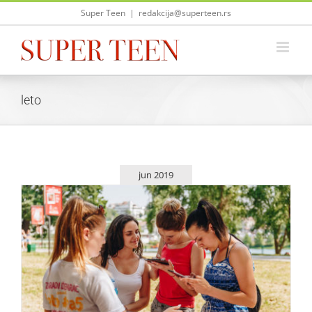
Skip
Super Teen
|
redakcija@superteen.rs
to
content
leto
jun 2019
Srednjoškolci najviše zainteresovani za sezonske poslove
Saveti