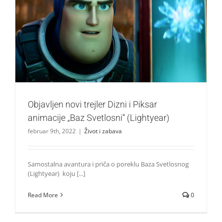
Objavljen novi trejler Dizni i Piksar animacije „Baz
Svetlosni“ (Lightyear)
Život i zabava
Objavljen novi trejler Dizni i Piksar
animacije „Baz Svetlosni“ (Lightyear)
februar 9th, 2022
|
Život i zabava
Samostalna avantura i priča o poreklu Baza Svetlosnog
(Lightyear) koju [...]
Read More
0