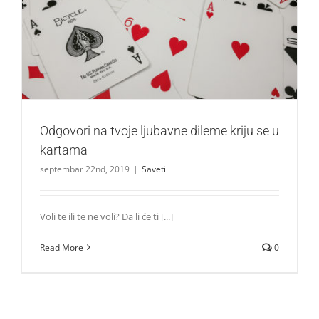
Odgovori na tvoje ljubavne dileme kriju se u kartama
Saveti
Odgovori na tvoje ljubavne dileme kriju se u
kartama
septembar 22nd, 2019
|
Saveti
Voli te ili te ne voli? Da li će ti [...]
Read More
0