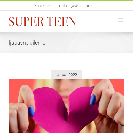
Skip
Super Teen
|
redakcija@superteen.rs
to
content
ljubavne dileme
januar 2022
Kako da bivši dečko ostane – bivši!
Saveti