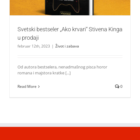
Svetski bestseler „Ako krvari“ Stivena Kinga
u prodaji
februar 12th, 2023
|
Život i zabava
Od autora bestselera, nenadmašnog pisca horor
romana i majstora kratke [...]
Read More
0