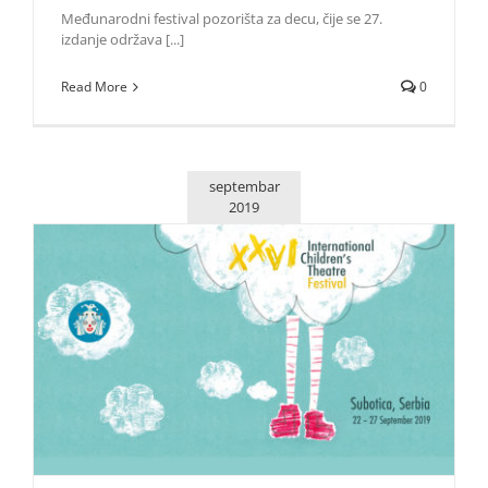
Međunarodni festival pozorišta za decu, čije se 27.
izdanje održava [...]
Read More
0
septembar
2019
Glumica Branka Veselinović i pisac Ranko Risojević
dobitnici Nagrade za životno delo “Mali Princ
Život i zabava