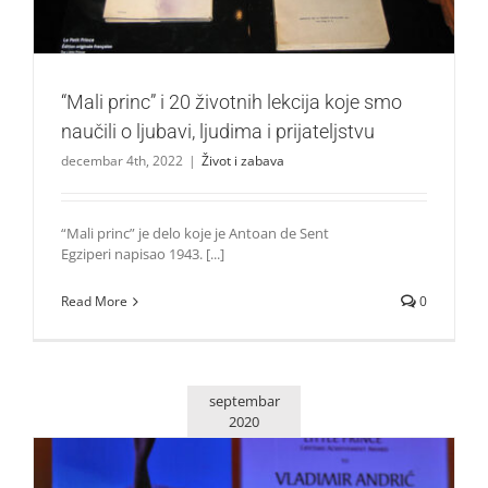
“Mali princ” i 20 životnih lekcija koje smo
naučili o ljubavi, ljudima i prijateljstvu
decembar 4th, 2022
|
Život i zabava
“Mali princ” je delo koje je Antoan de Sent
Egziperi napisao 1943. [...]
Read More
0
septembar
2020