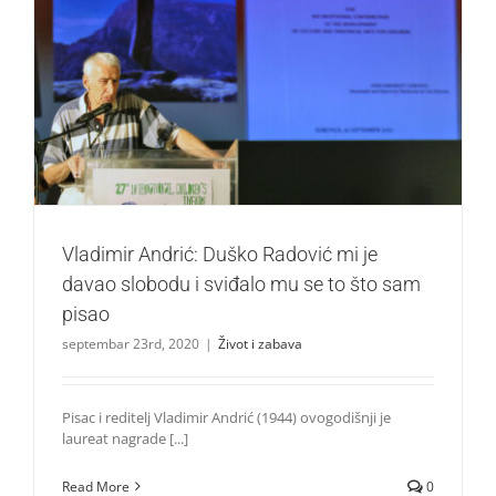
Vladimir Andrić: Duško Radović mi je davao slobodu i
sviđalo mu se to što sam pisao
Život i zabava
Vladimir Andrić: Duško Radović mi je
davao slobodu i sviđalo mu se to što sam
pisao
septembar 23rd, 2020
|
Život i zabava
Pisac i reditelj Vladimir Andrić (1944) ovogodišnji je
laureat nagrade [...]
Read More
0