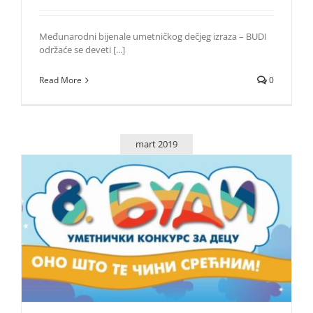
Međunarodni bijenale umetničkog dečjeg izraza – BUDI
održaće se deveti [...]
Read More
0
mart 2019
BUDI – Otvoren umetnički konkurs za decu
Život i zabava