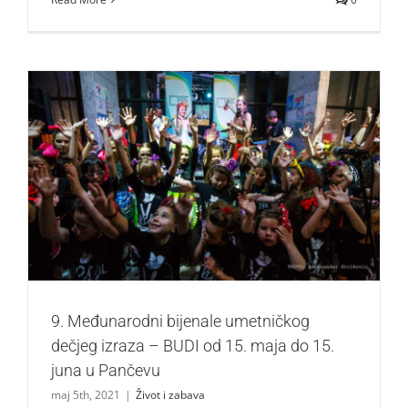
9. Međunarodni bijenale umetničkog dečjeg izraza – BUDI
od 15. maja do 15. juna u Pančevu
Život i zabava
9. Međunarodni bijenale umetničkog
dečjeg izraza – BUDI od 15. maja do 15.
juna u Pančevu
maj 5th, 2021
|
Život i zabava