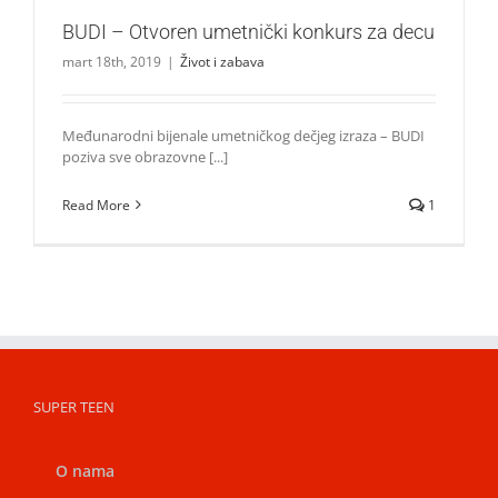
BUDI – Otvoren umetnički konkurs za decu
mart 18th, 2019
|
Život i zabava
Međunarodni bijenale umetničkog dečjeg izraza – BUDI
poziva sve obrazovne [...]
Read More
1
SUPER TEEN
O nama