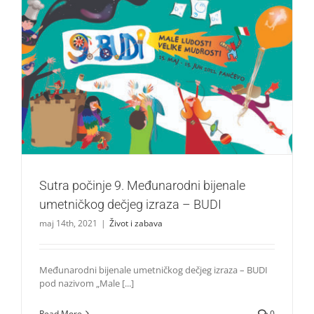
Sutra počinje 9. Međunarodni bijenale umetničkog dečjeg
izraza – BUDI
Život i zabava
Sutra počinje 9. Međunarodni bijenale
umetničkog dečjeg izraza – BUDI
maj 14th, 2021
|
Život i zabava
Međunarodni bijenale umetničkog dečjeg izraza – BUDI
pod nazivom „Male [...]
Read More
0