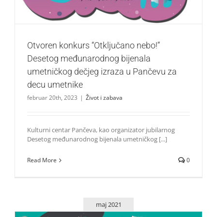
Otvoren konkurs “Otključano nebo!”
Desetog međunarodnog bijenala
umetničkog dečjeg izraza u Pančevu za
decu umetnike
februar 20th, 2023
|
Život i zabava
Kulturni centаr Pаnčevа, kаo orgаnizаtor jubilarnog
Desetog međunаrodnog bijenаlа umetničkog [...]
Read More
0
maj 2021