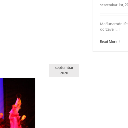
septembar 1st, 2
Međunarodni festi
održava [...]
Read More
septembar
2020
odnog festivala
i