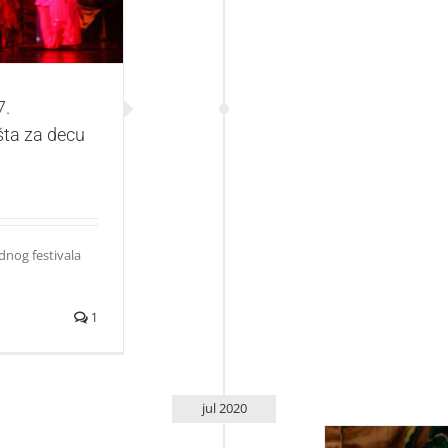
7.
šta za decu
nog festivala
1
jul 2020