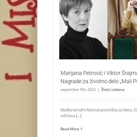
Marijana Petrović i Viktor Šrajman dobitn
životno delo „Mali Princ”
Život i zabava
Marijana Petrović i Viktor Šrajm
Nagrade za životno delo „Mali P
septembar 9th, 2022
|
Život i zabava
Međunarodni festival pozorišta za decu, čij
održava [...]
Read More