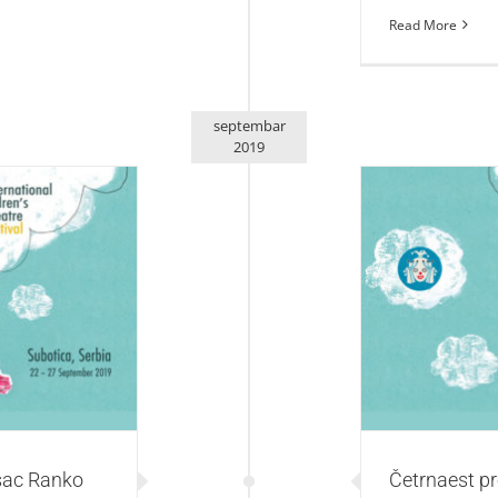
Read More
septembar
2019
Četrnaest p
ko Risojević
programu 26. M
ali Princ
isac Ranko
Četrnaest pr