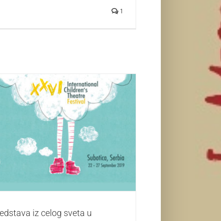
1
redstava iz celog sveta u takmičarskom
eđunarodnog festivala pozorišta za decu u
Subotici
Život i zabava
edstava iz celog sveta u