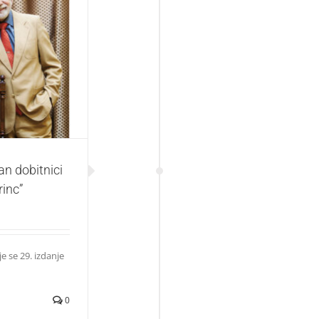
ici Nagrade za
an dobitnici
rinc”
e se 29. izdanje
0