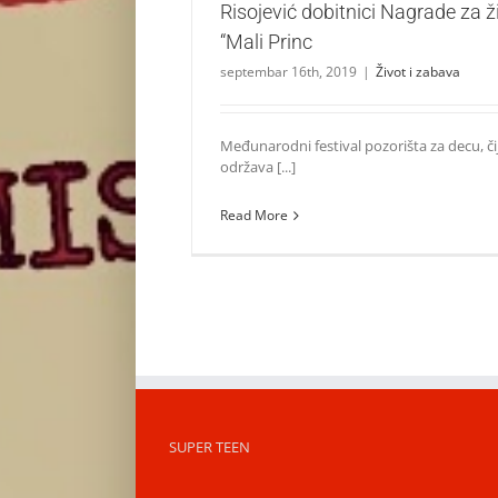
Risojević dobitnici Nagrade za ž
“Mali Princ
septembar 16th, 2019
|
Život i zabava
Međunarodni festival pozorišta za decu, čij
održava [...]
Read More
SUPER TEEN