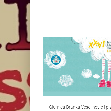
Glumica Branka Veselinović i pisac Ran
dobitnici Nagrade za životno delo “M
Život i zabava
Glumica Branka Veselinović i p