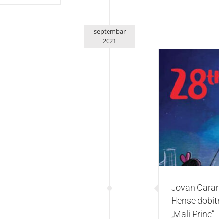
septembar
2021
Jovan Caran 
Nagr
Jovan Caran
Hense dobitn
„Mali Princ”