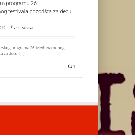
om programu 26.
g festivala pozorišta za decu
019
|
Život i zabava
čarskog programa 26. Međunarodnog
a za decu, [...]
1