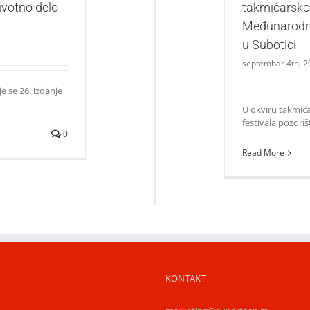
ivotno delo
takmičarsk
Međunarodno
u Subotici
septembar 4th, 2
e se 26. izdanje
U okviru takmi
festivala pozorišt
0
Read More
KONTAKT