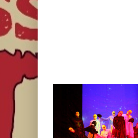
Objavljen kompletan program 27. Međunar
pozorišta za decu u Subotic
Život i zabava