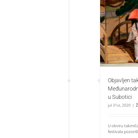
Objavljen takmi
Objavljen ta
Međunarodno
u Subotici
jul 31st, 2020
|
Ž
U okviru takmi
festivala pozorišt