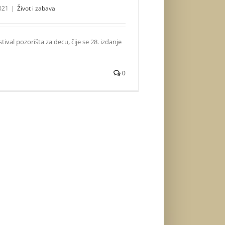
021
|
Život i zabava
val pozorišta za decu, čije se 28. izdanje
0