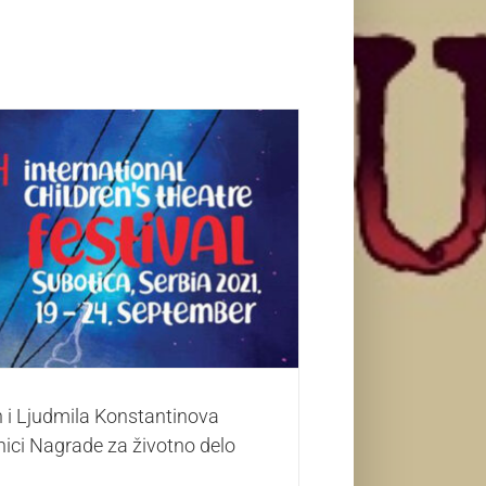
i Ljudmila Konstantinova Hense dobitnici
ade za životno delo „Mali Princ”
Život i zabava
 i Ljudmila Konstantinova
ici Nagrade za životno delo