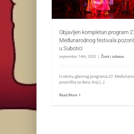
Objavljen kompletan program 2
Međunarodnog festivala pozori
u Subotici
septembar 14th, 2020
|
Život i zabava
U okviru glavnog programa 27. Međunarod
pozorišta za decu, koji [...]
Read More