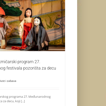
čarski program 27. Međunarodnog festivala
pozorišta za decu u Subotici
Život i zabava
kmičarski program 27.
g festivala pozorišta za decu
ivot i zabava
čarskog programa 27. Međunarodnog
a za decu, koji [...]