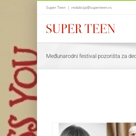
Skip
Super Teen
|
redakcija@superteen.rs
to
content
Međunarodni festival pozorišta za de