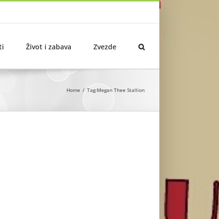
ti
Život i zabava
Zvezde
Home
Tag:
Megan Thee Stallion