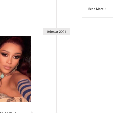
Read More
februar 2021
mix “34+35”