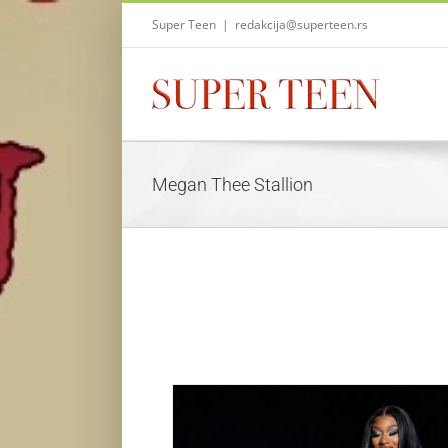
Skip
Super Teen
|
redakcija@superteen.rs
to
content
Megan Thee Stallion