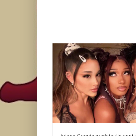
Ariana Grande predstavlja spot za re
Zvezde