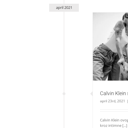
april 2021
Calvin 
Calvin Klei
april 23rd, 2021
Calvin Klein ovog
kroz intimne [...]