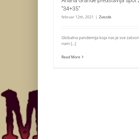
Ariana Grande predstavlja spot 
“34+35”
februar 12th, 2021
|
Zvezde
Globalna pandemija koja nas je sve zatvo
nam [...]
Read More