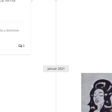
za remix
rila u domove
0
januar 2021
Ariani Grande s