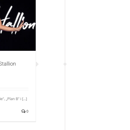
edstavila album
tallion
 „Plan B" i [...]
0