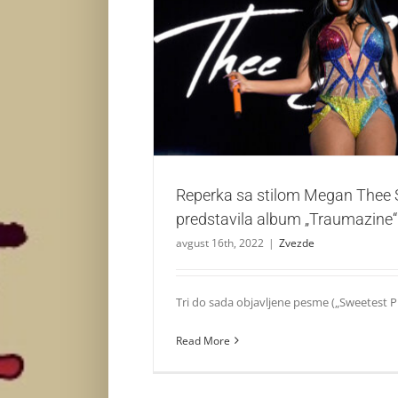
Reperka sa stilom Megan Thee Stallion pr
„Traumazine“
Zvezde
Reperka sa stilom Megan Thee S
predstavila album „Traumazine“
avgust 16th, 2022
|
Zvezde
Tri do sada objavljene pesme („Sweetest Pie",
Read More