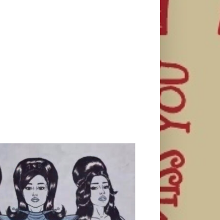
e pridružile Megan Thee Stallion i Doja Cat
na novom remiksu!