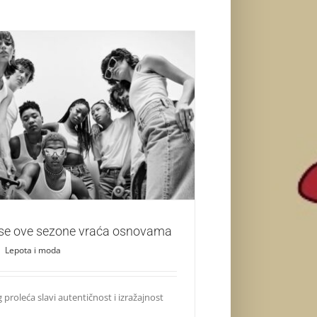
Klein se ove sezone vraća osnovama
Lepota i moda
n se ove sezone vraća osnovama
|
Lepota i moda
 proleća slavi autentičnost i izražajnost