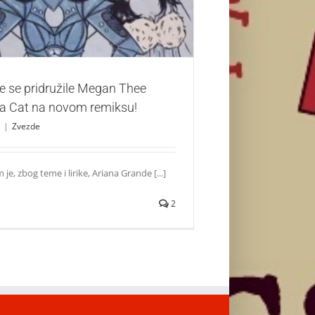
Zvezde
e se pridružile Megan Thee
oja Cat na novom remiksu!
|
Zvezde
e, zbog teme i lirike, Ariana Grande [...]
2