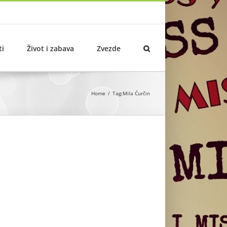
ti
Život i zabava
Zvezde
Home
Tag:
Mila Ćurčin