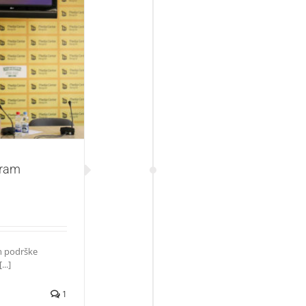
„ZNANJE ZNA
gram
m podrške
..]
1