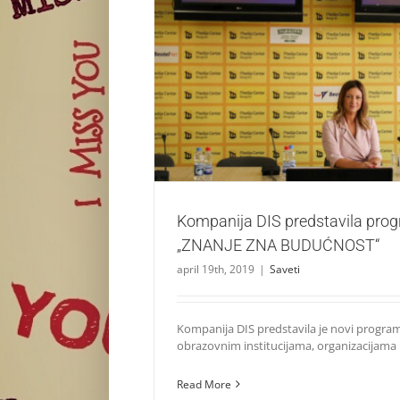
Kompanija DIS predstavila program 
BUDUĆNOST“
Saveti
Kompanija DIS predstavila pro
„ZNANJE ZNA BUDUĆNOST“
april 19th, 2019
|
Saveti
Kompanija DIS predstavila je novi progra
obrazovnim institucijama, organizacijama [.
Read More