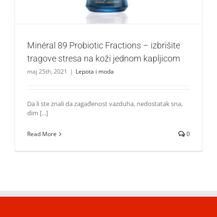
Minéral 89 Probiotic Fractions – izbrišite
tragove stresa na koži jednom kapljicom
maj 25th, 2021
|
Lepota i moda
Da li ste znali da zagađenost vazduha, nedostatak sna,
dim [...]
Read More
0