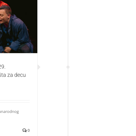
rodnog festivala
29.
šta za decu
đunarodnog
0