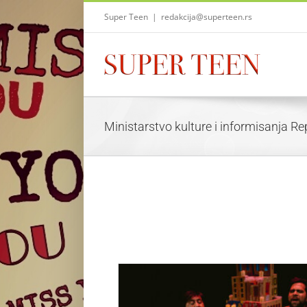
Skip
Super Teen
|
redakcija@superteen.rs
to
content
Ministarstvo kulture i informisanja Re