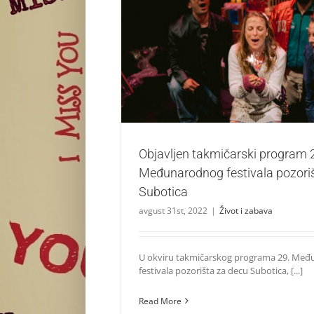
Objavljen takmičarski program 29. Međuna
pozorišta za decu Subotica
Život i zabava
Objavljen takmičarski program 
Međunarodnog festivala pozori
Subotica
avgust 31st, 2022
|
Život i zabava
U okviru takmičarskog programa 29. Me
festivala pozorišta za decu Subotica, [...]
Read More