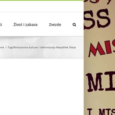
ti
Život i zabava
Zvezde
ome
Tag:
Ministarstvo kulture i informisanja Republike Srbije