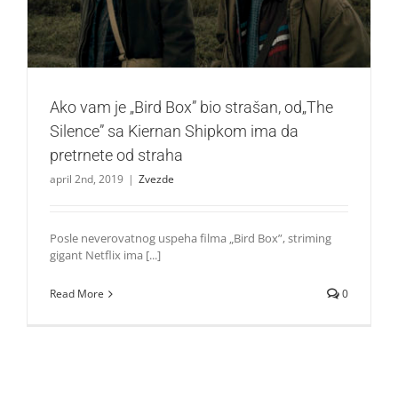
Ako vam je „Bird Box” bio strašan, od„The
Silence” sa Kiernan Shipkom ima da
pretrnete od straha
april 2nd, 2019
|
Zvezde
Posle neverovatnog uspeha filma „Bird Box”, striming
gigant Netflix ima [...]
Read More
0