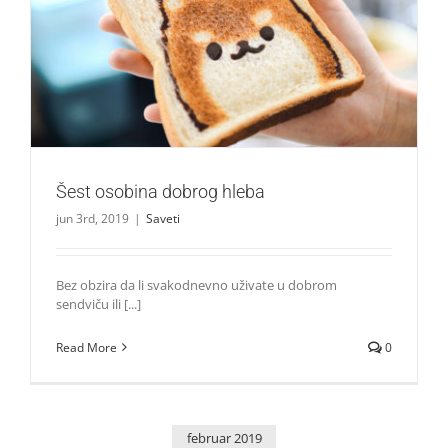
Šest osobina dobrog hleba
Saveti
Šest osobina dobrog hleba
jun 3rd, 2019
|
Saveti
Bez obzira da li svakodnevno uživate u dobrom
sendviču ili [...]
Read More
0
februar 2019