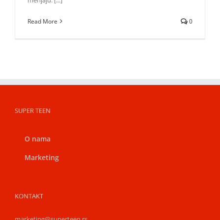
Read More
0
SUPER TEEN
O nama
Marketing
KONTAKT
marketing@superteen.rs