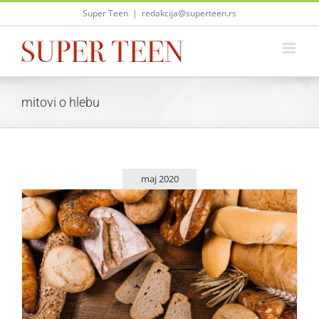
Skip
Super Teen
|
redakcija@superteen.rs
to
content
mitovi o hlebu
maj 2020
Osam stvari koje se dogode kad prestanete da jedete hleb
Saveti