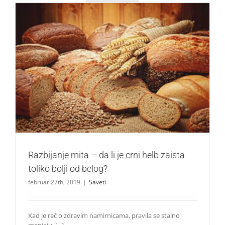
Razbijanje mita – da li je crni helb zaista toliko bolji od
belog?
Saveti
Razbijanje mita – da li je crni helb zaista
toliko bolji od belog?
februar 27th, 2019
|
Saveti
Kad je reč o zdravim namirnicama, pravila se stalno
menjaju. [...]