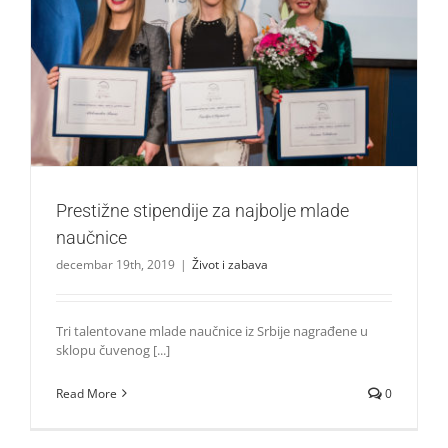
Prestižne stipendije za najbolje mlade naučnice
Život i zabava
Prestižne stipendije za najbolje mlade
naučnice
decembar 19th, 2019
|
Život i zabava
Tri talentovane mlade naučnice iz Srbije nagrađene u
sklopu čuvenog [...]
Read More
0