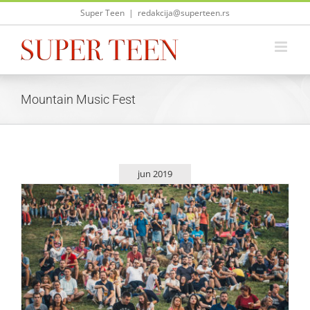
Skip
Super Teen
|
redakcija@superteen.rs
to
content
Mountain Music Fest
jun 2019
Srce kuca jako na Mountain Music Festu
Život i zabava