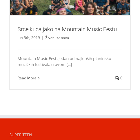
Srce kuca jako na Mountain Music Festu
jun 5th, 2019
|
Život i zabava
Mountain Music Fest, jedan od najlepših planinsko-
muzičkih festivala u ovom [...]
Read More
0
SUPER TEEN