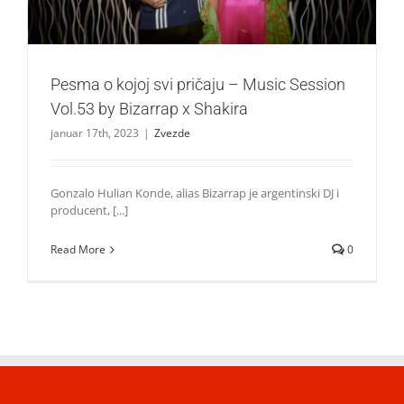
Pesma o kojoj svi pričaju – Music Session
Vol.53 by Bizarrap x Shakira
januar 17th, 2023
|
Zvezde
Gonzalo Hulian Konde, alias Bizarrap je argentinski DJ i
producent, [...]
Read More
0