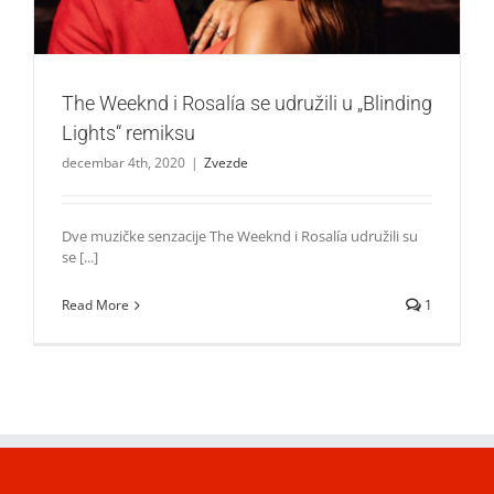
The Weeknd i Rosalía se udružili u „Blinding
Lights“ remiksu
decembar 4th, 2020
|
Zvezde
Dve muzičke senzacije The Weeknd i Rosalía udružili su
se [...]
Read More
1