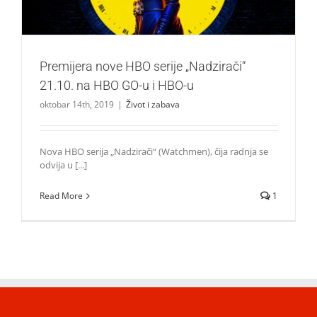
Premijera nove HBO serije „Nadzirači“
21.10. na HBO GO-u i HBO-u
oktobar 14th, 2019
|
Život i zabava
Nova HBO serija „Nadzirači“ (Watchmen), čija radnja se
odvija u [...]
Read More
1