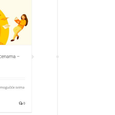
ostvarite popust
m cenama –
 omogućiće svima
0