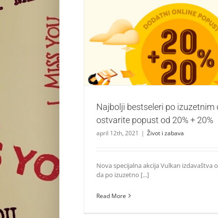
Najbolji bestseleri po izuzetnim cenama – 
od 20% + 20%
Život i zabava
Najbolji bestseleri po izuzetni
ostvarite popust od 20% + 20%
april 12th, 2021
|
Život i zabava
Nova specijalna akcija Vulkan izdavaštva
da po izuzetno [...]
Read More