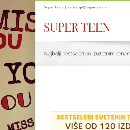
Skip
Super Teen
|
redakcija@superteen.rs
to
content
Najbolji bestseleri po izuzetnim cena