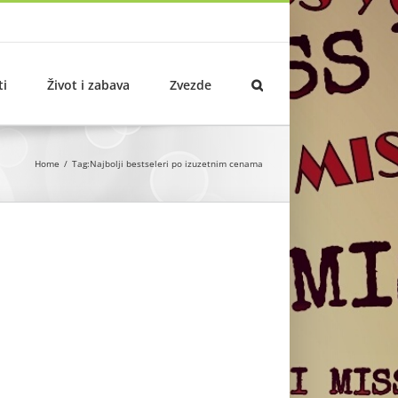
ti
Život i zabava
Zvezde
Home
Tag:
Najbolji bestseleri po izuzetnim cenama