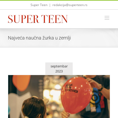
Skip
Super Teen
|
redakcija@superteen.rs
to
content
Najveća naučna žurka u zemlji
septembar
2023
Sutra počinje 14. Evropska noć istraživača – Najveća
naučna žurka u zemlji
Život i zabava