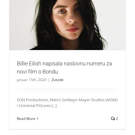
Billie Eilish napisala naslovnu numeru za novi film o
Bondu
Zvezde
Billie Eilish napisala naslovnu numeru za
novi film o Bondu
januar 15th, 2020
|
Zvezde
EON Productions, Metro Goldwyn Mayer Studios (MGM)
i Universal Pictures [...]
Read More
2