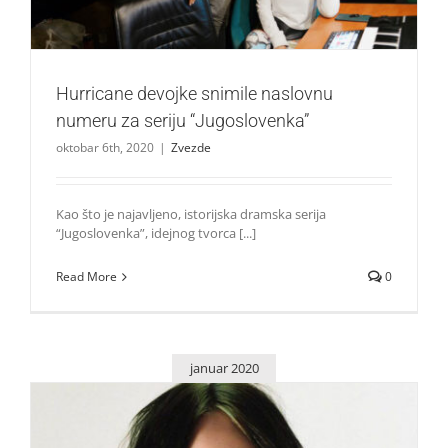
Hurricane devojke snimile naslovnu
numeru za seriju “Jugoslovenka”
oktobar 6th, 2020
|
Zvezde
Kao što je najavljeno, istorijska dramska serija
“Jugoslovenka”, idejnog tvorca [...]
Read More
0
januar 2020