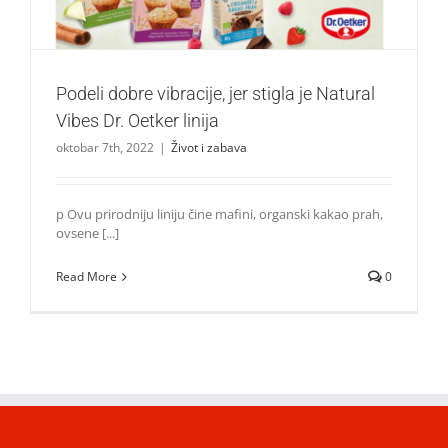
Podeli dobre vibracije, jer stigla je Natural
Vibes Dr. Oetker linija
oktobar 7th, 2022
|
Život i zabava
p Ovu prirodniju liniju čine mafini, organski kakao prah,
ovsene [...]
Read More
0