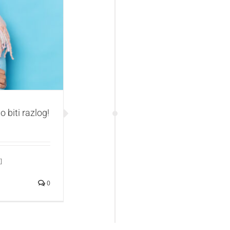
i razlog!
 biti razlog!
]
0