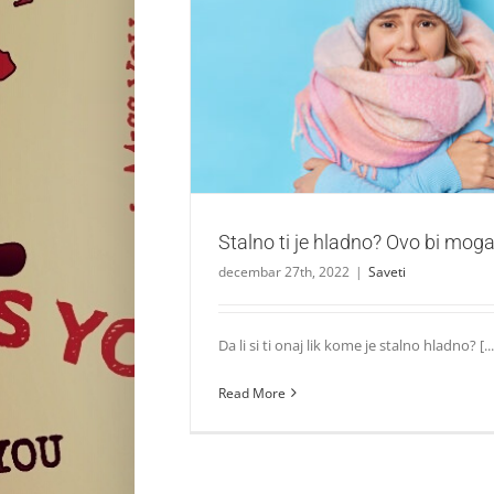
Stalno ti je hladno? Ovo bi mogao bit
Saveti
Stalno ti je hladno? Ovo bi mogao
decembar 27th, 2022
|
Saveti
Da li si ti onaj lik kome je stalno hladno? [...
Read More