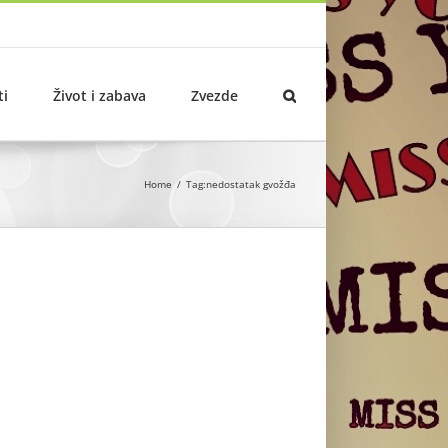
ti
Život i zabava
Zvezde
Home
Tag:
nedostatak gvožđa