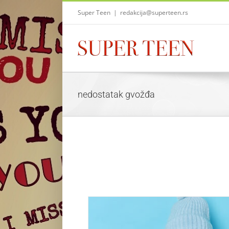
Skip
Super Teen
|
redakcija@superteen.rs
to
content
nedostatak gvožđa