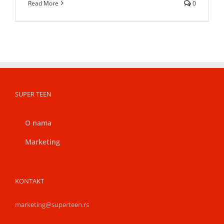
Read More
0
SUPER TEEN
O nama
Marketing
KONTAKT
marketing@superteen.rs