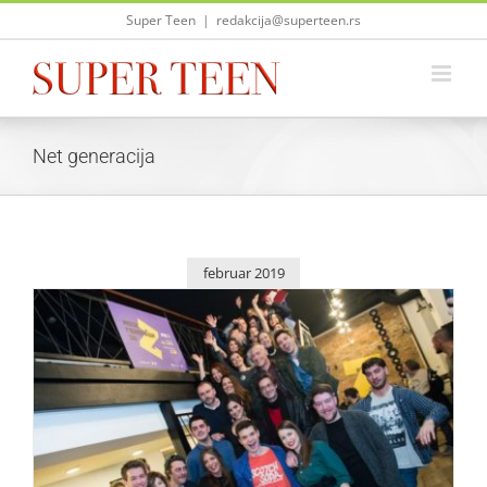
Skip
Super Teen
|
redakcija@superteen.rs
to
content
Net generacija
februar 2019
„Moja Generacija Z” od 4. marta na RTS kanalu
Život i zabava