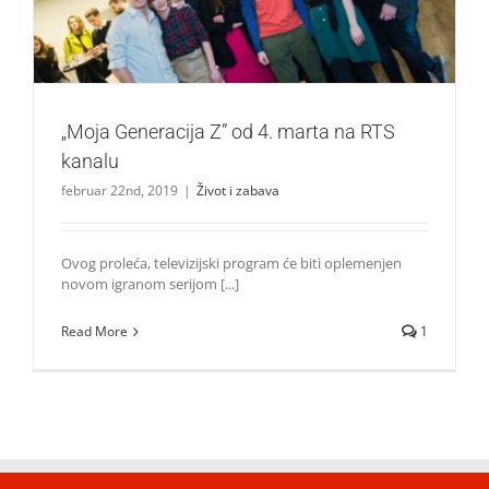
„Moja Generacija Z” od 4. marta na RTS
kanalu
februar 22nd, 2019
|
Život i zabava
Ovog proleća, televizijski program će biti oplemenjen
novom igranom serijom [...]
Read More
1