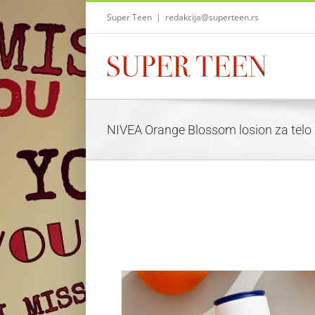
Skip
Super Teen
|
redakcija@superteen.rs
to
content
NIVEA Orange Blossom losion za telo