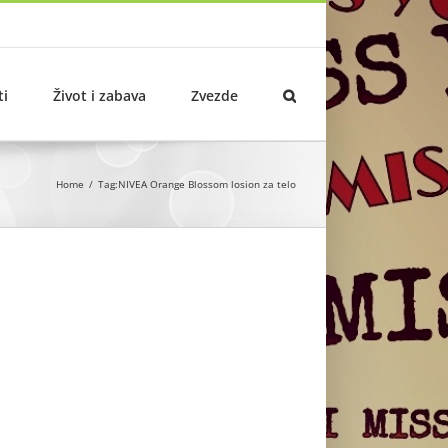
ti
Život i zabava
Zvezde
Home
Tag:
NIVEA Orange Blossom losion za telo