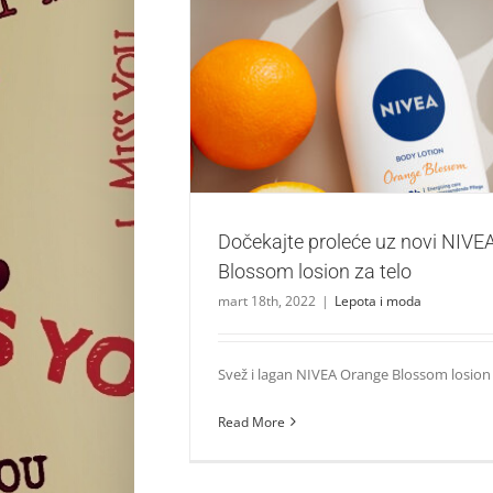
Dočekajte proleće uz novi NIVEA Orange B
telo
Lepota i moda
Dočekajte proleće uz novi NIVE
Blossom losion za telo
mart 18th, 2022
|
Lepota i moda
Svež i lagan NIVEA Orange Blossom losion za
Read More