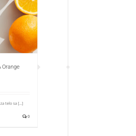
lossom losion za
A Orange
 telo sa [...]
0