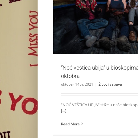
“Noć veštica ubija” u bioskopima od 
Život i zabava
“Noć veštica ubija” u bioskopim
oktobra
oktobar 14th, 2021
|
Život i zabava
"NOĆ VEŠTICA UBIJA" stiže u naše bioskope
[...]
Read More