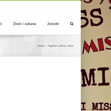
ti
Život i zabava
Zvezde
Home
Tag:
Noć veštica ubija