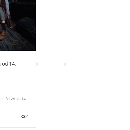
14. oktobra
a od 14.
 u četvrtak, 14.
0