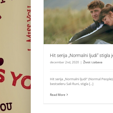
Hit serija „Normalni ljudi“ stigla je
Život i zabava
Hit serija „Normalni ljudi“ stigl
decembar 2nd, 2020
|
Život i zabava
Hit serija „Normalni ljudi“ (Normal People
bestseleru Sali Runi, stigla [...]
Read More