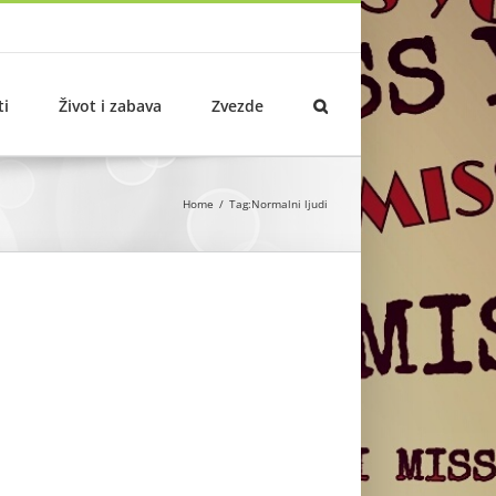
ti
Život i zabava
Zvezde
Home
Tag:
Normalni ljudi