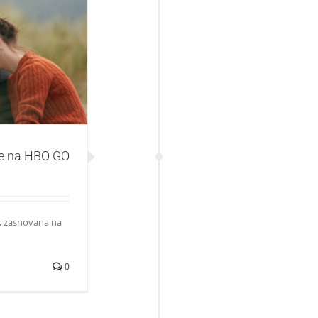
 na HBO GO
a je na HBO GO
), zasnovana na
0