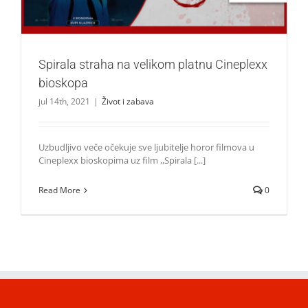
Spirala straha na velikom platnu Cineplexx
bioskopa
jul 14th, 2021
|
Život i zabava
Uzbudljivo veče očekuje sve ljubitelje horor filmova u
Cineplexx bioskopima uz film ,,Spirala [...]
Read More
0